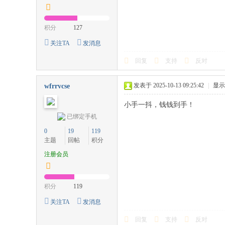
积分
127
关注TA
发消息
回复
支持
反对
发表于 2025-10-13 09:25:42
|
显示
wfrrvcse
小手一抖，钱钱到手！
已绑定手机
0
19
119
主题
回帖
积分
注册会员
积分
119
关注TA
发消息
回复
支持
反对