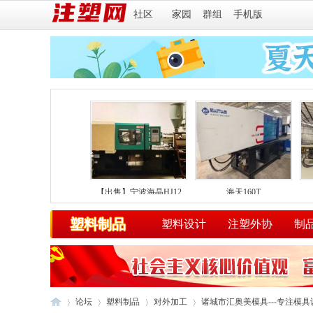
社区
家园
群组
手机版
向右滚动
天3代注塑机海天MA2
【出售】宁波海晶HJ12
海天160T
塑料制品
塑料设计
注塑外协
制
论坛
塑料制品
对外加工
诸城市汇奥美模具---专注模具设