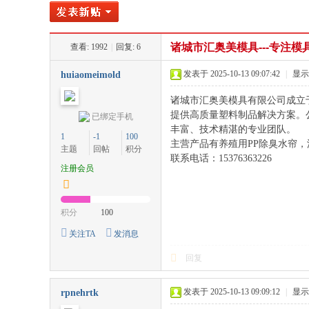
注
诸城市汇奥美模具---专注
»
查看:
1992
›
|
回复:
6
›
›
发表于 2025-10-13 09:07:42
|
显示
huiaomeimold
诸城市汇奥美模具有限公司成立
提供高质量塑料制品解决方案。
已绑定手机
丰富、技术精湛的专业团队。
1
-1
100
主营产品有养殖用PP除臭水帘
主题
回帖
积分
联系电话：15376363226
注册会员
塑
积分
100
关注TA
发消息
回复
发表于 2025-10-13 09:09:12
|
显示
rpnehrtk