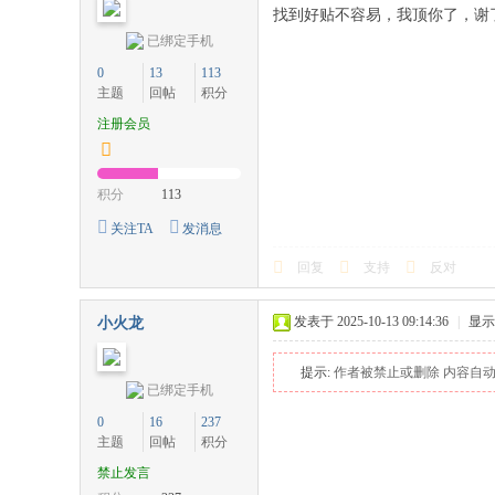
找到好贴不容易，我顶你了，谢
网
已绑定手机
0
13
113
主题
回帖
积分
注册会员
积分
113
关注TA
发消息
回复
支持
反对
发表于 2025-10-13 09:14:36
|
显示
小火龙
提示:
作者被禁止或删除 内容自
已绑定手机
0
16
237
主题
回帖
积分
禁止发言