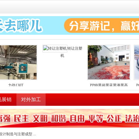
转让注塑
机
力劲130T
PP特黑超黑蓝黑漆黑高
品展销
对外加工
计制造与注塑成型 ...