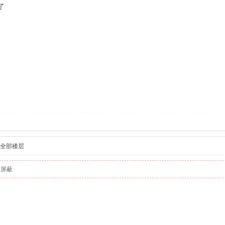
了
全部楼层
动屏蔽