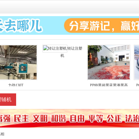
转让注塑
机
力劲130T
PP特黑超黑蓝黑漆黑高
塑辅机
二手塑机
亮相