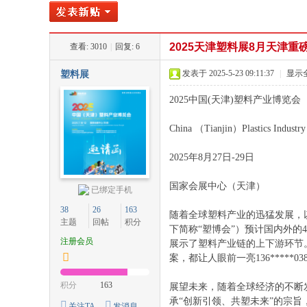
注
2025天津塑料展8月天津重
»
查看:
3010
›
|
回复:
6
›
›
发表于 2025-5-23 09:11:37
|
显示
塑料展
2025中国(天津)塑料产业博览会
China （Tianjin）Plastics Industr
2025年8月27日-29日
塑
国家会展中心（天津）
已绑定手机
38
26
163
随着全球塑料产业的迅猛发展，
主题
回帖
积分
下简称“塑博会”）预计国内外
注册会员
展示了塑料产业链的上下游环节
案，都让人眼前一亮136*****0382
积分
163
展望未来，随着全球经济的不断
承“创新引领、共塑未来”的宗
关注TA
发消息