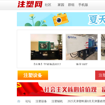
社区
家园
群组
手机版
向右滚动
天3代注塑机海天MA2
【出售】宁波海晶HJ12
海天160T
注塑设备
塑机商家
配件维保
注
论坛
注塑设备
注塑辅机
2025天津塑料展8月天津重磅