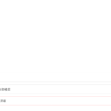
全部楼层
动屏蔽