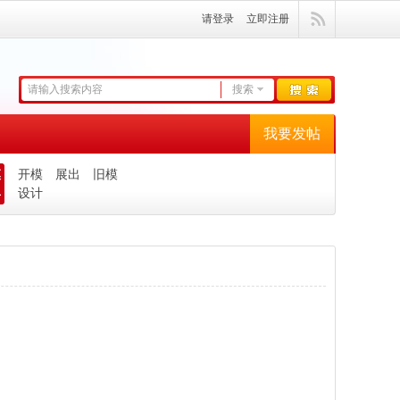
请登录
立即注册
搜索
我要发帖
模
开模
展出
旧模
具
设计