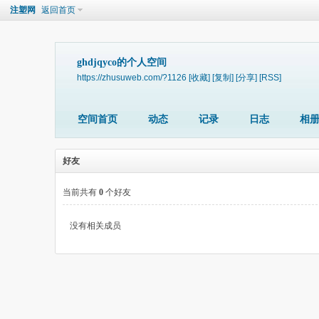
注塑网
返回首页
ghdjqyco的个人空间
https://zhusuweb.com/?1126
[收藏]
[复制]
[分享]
[RSS]
空间首页
动态
记录
日志
相
好友
当前共有
0
个好友
没有相关成员