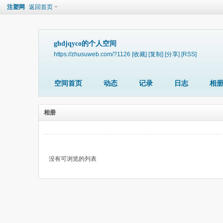
注塑网
返回首页
ghdjqyco的个人空间
https://zhusuweb.com/?1126
[收藏]
[复制]
[分享]
[RSS]
空间首页
动态
记录
日志
相
相册
没有可浏览的列表