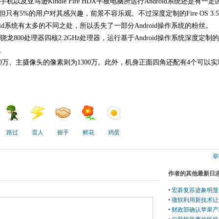
机以及亚马逊Kindle Fire HDX平板电脑所运行Android系统还是有一
价，但只有5%的用户对其感兴趣，前景不容乐观。不过深度定制的Fire OS 3
d系统有太多的不同之处，所以丢失了一部分Android操作系统的粉丝。
骁龙800处理器四核2.2GHz处理器，运行基于Android操作系统深度定制的Fir
。
0万、主摄像头的像素则为1300万。此外，机身正面四角还配有4个可以实
路过
雷人
握手
鲜花
鸡蛋
举
作者的其他最新日
•
宏碁复苏迹象明显
•
微软利用新技术让
•
财政部确认苹果产